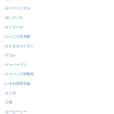
ヨークベニマル
ボンラパス
ルミエール
たべごろ百旬館
もとまちユニオン
アコレ
スーパーフジ
クイーンズ伊勢丹
いずみ市民生協
よしや
三和
エービーシー