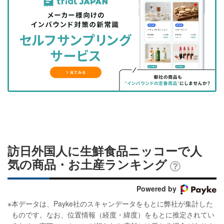
事
事
ブ
事
ガ
を
を
ッ
を
登
シ
シ
ク
購
録
ェ
ェ
マ
読
す
ア
ア
ー
す
る
す
す
ク
る
る
る
に
追
加
訪日外国人に生鮮食品ニッコーで人
気の商品・お土産ランキング
Powered by
※
本データは、Payke社のスキャンデータをもとに弊社が集計した
ものです。なお、位置情報（経度・緯度）をもとに推定されてい