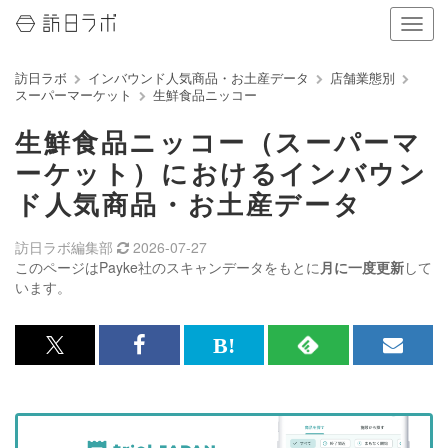
ナ
ビ
ゲ
訪日ラボ
インバウンド人気商品・お土産データ
店舗業態別
ー
スーパーマーケット
生鮮食品ニッコー
シ
ョ
生鮮食品ニッコー（スーパーマ
ン
の
ーケット）におけるインバウン
表
ド人気商品・お土産データ
示
を
切
訪日ラボ編集部
2026-07-27
り
このページはPayke社のスキャンデータをもとに
月に一度更新
して
替
います。
え
る
x<br>
Facebook<br>
は
RSS
メ
で
で
て
で
ル
記
記
な
記
マ