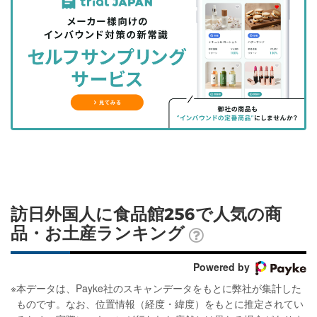
事
事
ブ
事
ガ
を
を
ッ
を
登
シ
シ
ク
購
録
ェ
ェ
マ
読
す
ア
ア
ー
す
る
す
す
ク
る
る
る
に
追
加
訪日外国人に食品館256で人気の商
品・お土産ランキング
Powered by
※
本データは、Payke社のスキャンデータをもとに弊社が集計した
ものです。なお、位置情報（経度・緯度）をもとに推定されてい