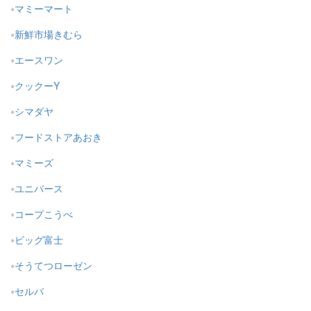
マミーマート
新鮮市場きむら
エースワン
クックーY
シマダヤ
フードストアあおき
マミーズ
ユニバース
コープこうべ
ビッグ富士
そうてつローゼン
セルバ