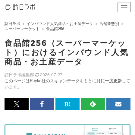
ナ
ビ
ゲ
訪日ラボ
インバウンド人気商品・お土産データ
店舗業態別
ー
スーパーマーケット
食品館256
シ
ョ
食品館256（スーパーマーケッ
ン
の
ト）におけるインバウンド人気
表
商品・お土産データ
示
を
切
訪日ラボ編集部
2026-07-27
り
このページはPayke社のスキャンデータをもとに
月に一度更新
して
替
います。
え
る
x<br>
Facebook<br>
は
RSS
メ
で
で
て
で
ル
記
記
な
記
マ