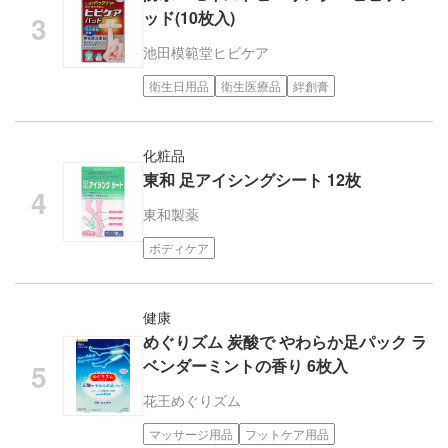
ッド(10枚入)
池田模範堂
ヒビケア
衛生日用品
衛生医療品
絆創膏
化粧品
東和 足アイシングシート 12枚
東和製薬
ボディケア
健康
めぐりズム 炭酸で やわらか足パック ラ
ベンダーミントの香り 6枚入
花王
めぐりズム
マッサージ用品
フットケア用品