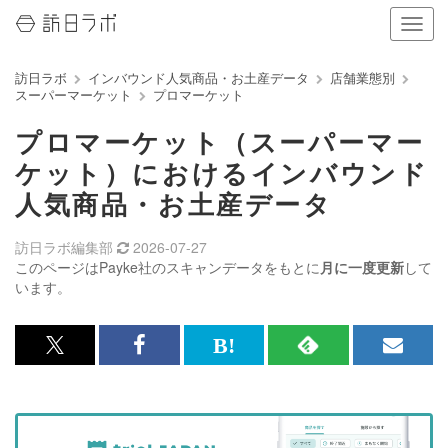
ナ
ビ
ゲ
訪日ラボ
インバウンド人気商品・お土産データ
店舗業態別
ー
スーパーマーケット
プロマーケット
シ
ョ
プロマーケット（スーパーマー
ン
の
ケット）におけるインバウンド
表
人気商品・お土産データ
示
を
切
訪日ラボ編集部
2026-07-27
り
このページはPayke社のスキャンデータをもとに
月に一度更新
して
替
います。
え
る
x<br>
Facebook<br>
は
RSS
メ
で
で
て
で
ル
記
記
な
記
マ