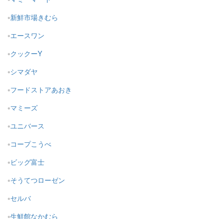
新鮮市場きむら
エースワン
クックーY
シマダヤ
フードストアあおき
マミーズ
ユニバース
コープこうべ
ビッグ富士
そうてつローゼン
セルバ
生鮮館なかむら