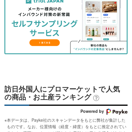
事
事
ブ
事
ガ
を
を
ッ
を
登
シ
シ
ク
購
録
ェ
ェ
マ
読
す
ア
ア
ー
す
る
す
す
ク
る
る
る
に
追
加
訪日外国人にプロマーケットで人気
の商品・お土産ランキング
Powered by
※
本データは、Payke社のスキャンデータをもとに弊社が集計した
ものです。なお、位置情報（経度・緯度）をもとに推定されてい