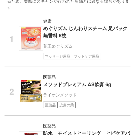
るため、実際にスキャンが行われた店舗とは異なる場合がありま
す
健康
めぐりズム じんわりスチーム 足パック
無香料 6枚
花王
めぐりズム
マッサージ用品
フットケア用品
医薬品
メソッドプレミアム AS軟膏 6g
ライオン
メソッド
医薬品
皮膚の薬
医薬品
防水 モイストヒーリング ヒビケアパ