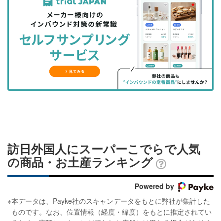
事
事
ブ
事
ガ
を
を
ッ
を
登
シ
シ
ク
購
録
ェ
ェ
マ
読
す
ア
ア
ー
す
る
す
す
ク
る
る
る
に
追
加
訪日外国人にスーパーこでらで人気
の商品・お土産ランキング
Powered by
※
本データは、Payke社のスキャンデータをもとに弊社が集計した
ものです。なお、位置情報（経度・緯度）をもとに推定されてい