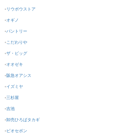
リウボウストア
オギノ
パントリー
こだわりや
ザ・ビッグ
オオゼキ
阪急オアシス
イズミヤ
三杉屋
吉池
卸売ひろばタカギ
ビオセボン