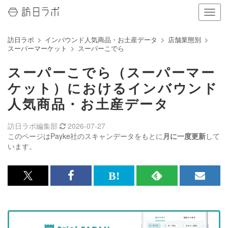
ナ
ビ
ゲ
訪日ラボ
インバウンド人気商品・お土産データ
店舗業態別
ー
スーパーマーケット
スーパーこでら
シ
ョ
スーパーこでら（スーパーマー
ン
の
ケット）におけるインバウンド
表
人気商品・お土産データ
示
を
切
訪日ラボ編集部
2026-07-27
り
このページはPayke社のスキャンデータをもとに
月に一度更新
して
替
います。
え
る
x<br>
Facebook<br>
は
RSS
メ
で
で
て
で
ル
記
記
な
記
マ