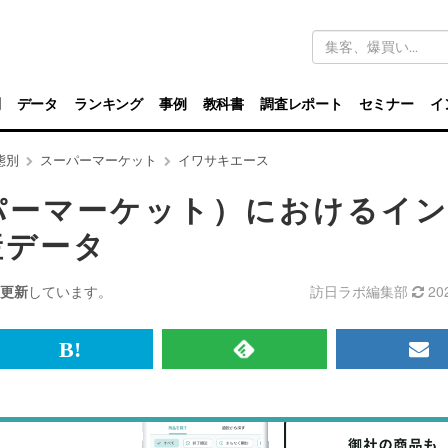
キ
ー
ワ
ー
ド
別
データ
ランキング
事例
教科書
調査レポート
セミナー
イ
検
索
態別
スーパーマーケット
イワサキエース
パーマーケット）におけるイ
産データ
更新
しています。
訪日ラボ編集部
20
br>
は
RSS
メ
て
で
ル
な
記
マ