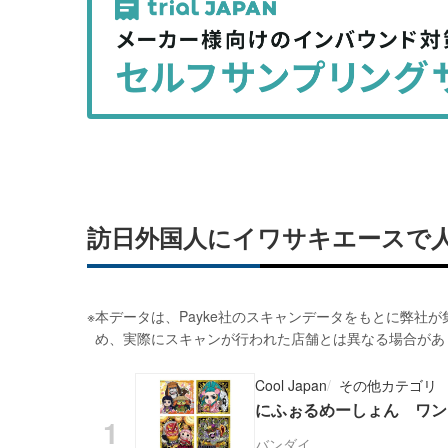
事
事
を
を
シ
シ
ェ
ェ
ア
ア
す
す
る
る
訪日外国人にイワサキエースで
※
本データは、Payke社のスキャンデータをもとに弊社
め、実際にスキャンが行われた店舗とは異なる場合があ
Cool Japan
その他カテゴリ
にふぉるめーしょん ワン
バンダイ