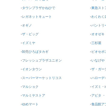
タウンプラザかねひで
東急スト
レガネットキュート
わくわく
オギノ
パントリ
ザ・ビッグ
オオゼキ
イズミヤ
三杉屋
卸売ひろばタカギ
ビオセボ
フレッシュプラザユニオン
いなげや
イオンタウン
ザ・ガー
スーパーマーケットリコス
ハローデ
マルショク
イズミ・
マルミヤストア
アピタ 
ゆめマート
食品館ア