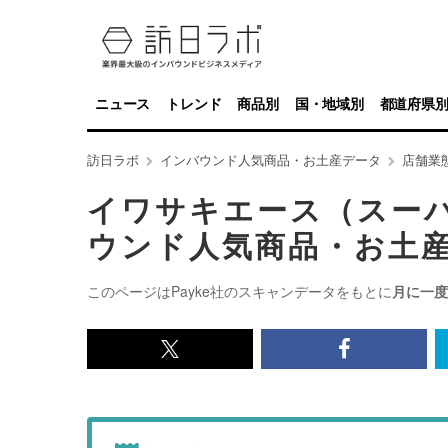
ニュース
トレンド
商品別
国・地域別
都道府県
訪日ラボ
インバウンド人気商品・お土産データ
店舗業
イワサキエース（スー
ウンド人気商品・お土
このページはPayke社のスキャンデータをもとに
月に一度
x<br>
Facebook<
で
で
記
記