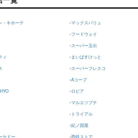
店一覧
ドン・キホーテ
マックスバリュ
フードウェイ
スーパー玉出
ティ
まいばすけっと
ス
スーパーフレスコ
Aコープ
HYO
ロピア
マルエツプチ
トライアル
紀ノ国屋
ーカドー
西鉄ストア