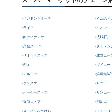
スーパーマーケットのチェーン
メガドンキホーテ
MEGA
ライフ
イオン
肉のハナマサ
成城石井
業務スーパー
グルメシ
サミットストア
北野エー
西友
ダイエー
マルエツ
鮮度館KO
タケスエ
サニー
オーケーストア
サンエー
近商ストア
明治屋
スーパーみやはら
イトーヨ