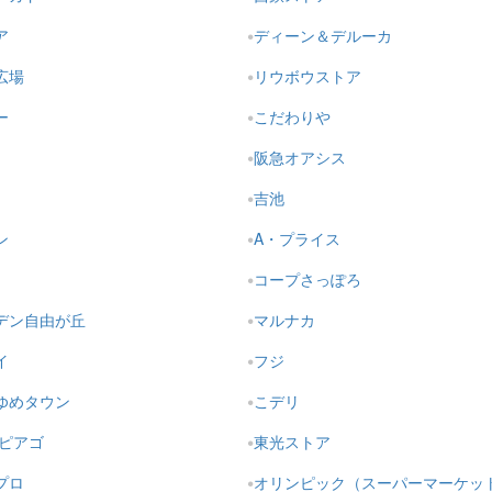
ア
ディーン＆デルーカ
広場
リウボウストア
ー
こだわりや
阪急オアシス
吉池
ン
A・プライス
コープさっぽろ
デン自由が丘
マルナカ
イ
フジ
ゆめタウン
こデリ
・ピアゴ
東光ストア
プロ
オリンピック（スーパーマーケッ