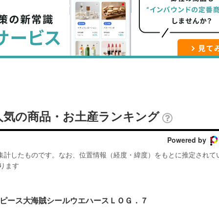
ブ
事
ガ
ッ
を
登
ク
購
録
マ
読
す
ー
す
る
ク
る
に
追
人気の商品・お土産ランキング
加
Powered by
が集計したものです。なお、位置情報（経度・緯度）をもとに推定されて
ります
ピース大海賊シールウエハースＬＯＧ．７