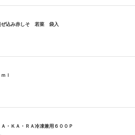
混ぜ込み赤しそ 若菜 袋入
０ｍｌ
ＤＡ・ＫＡ・ＲＡ冷凍兼用６００Ｐ