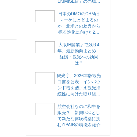
EKIMISE店」の売場づ
くりをレポート
日本のDMOのCRMは
マーケにとどまるの
か 北米との差異から
探る進化に向けた2ス
テップ【ココが違う！
海外DMOのリアル
大阪IR開業まで残り4
vol.6】
年、最新動向まとめ
経済・観光への効果
は？
観光庁、2026年版観光
白書を公表 インバウ
ンド増を踏まえ観光持
続性に向けた取り組み
や旅客税の使途を明記
航空会社なのに和牛を
販売？ 新興LCCとし
て新たな体験構築に挑
むZIPAIRの特徴を紹介