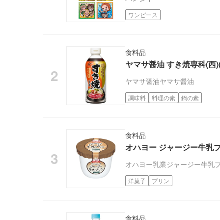
ワンピース
食料品
ヤマサ醤油 すき焼専科(西)(5
ヤマサ醤油
ヤマサ醤油
調味料
料理の素
鍋の素
食料品
オハヨー ジャージー牛乳プリ
オハヨー乳業
ジャージー牛乳
洋菓子
プリン
食料品