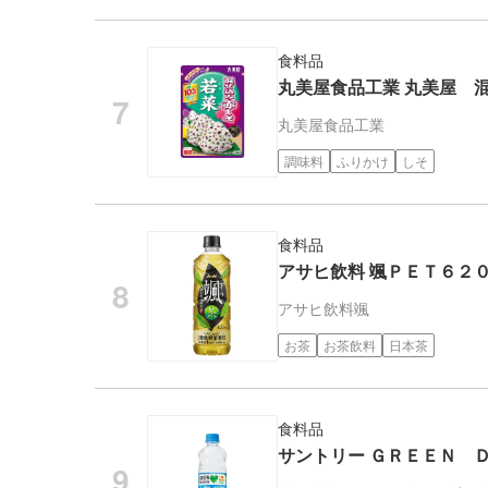
食料品
丸美屋食品工業 丸美屋 
丸美屋食品工業
調味料
ふりかけ
しそ
食料品
アサヒ飲料 颯ＰＥＴ６２
アサヒ飲料
颯
お茶
お茶飲料
日本茶
食料品
サントリー ＧＲＥＥＮ 