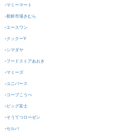
マミーマート
新鮮市場きむら
エースワン
クックーY
シマダヤ
フードストアあおき
マミーズ
ユニバース
コープこうべ
ビッグ富士
そうてつローゼン
セルバ