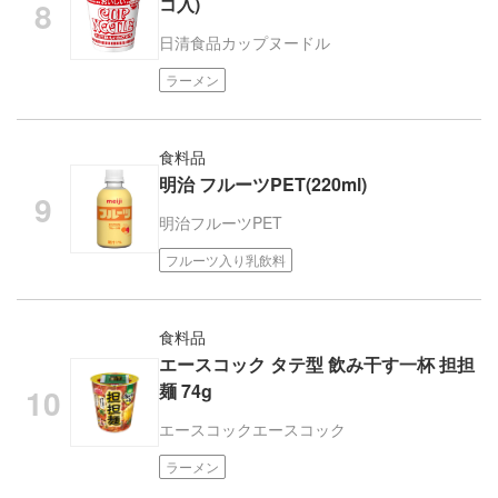
コ入)
日清食品
カップヌードル
ラーメン
食料品
明治 フルーツPET(220ml)
明治
フルーツPET
フルーツ入り乳飲料
食料品
エースコック タテ型 飲み干す一杯 担担
麺 74g
エースコック
エースコック
ラーメン