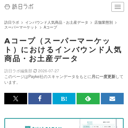
ナ
ビ
ゲ
訪日ラボ
インバウンド人気商品・お土産データ
店舗業態別
ー
スーパーマーケット
Aコープ
シ
ョ
Aコープ（スーパーマーケッ
ン
の
ト）におけるインバウンド人気
表
商品・お土産データ
示
を
切
訪日ラボ編集部
2026-07-27
り
このページはPayke社のスキャンデータをもとに
月に一度更新
して
替
います。
え
る
x<br>
Facebook<br>
は
RSS
メ
で
で
て
で
ル
記
記
な
記
マ