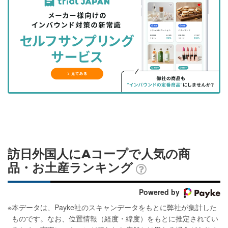
事
事
ブ
事
ガ
を
を
ッ
を
登
シ
シ
ク
購
録
ェ
ェ
マ
読
す
ア
ア
ー
す
る
す
す
ク
る
る
る
に
追
加
訪日外国人にAコープで人気の商
品・お土産ランキング
Powered by
※
本データは、Payke社のスキャンデータをもとに弊社が集計した
ものです。なお、位置情報（経度・緯度）をもとに推定されてい