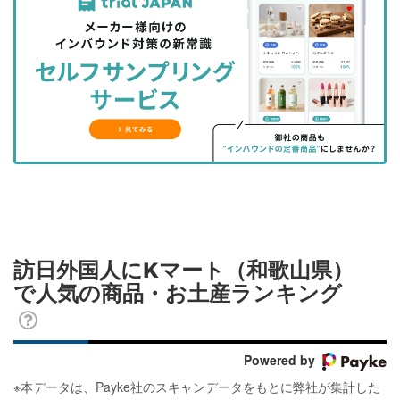
事
事
ブ
事
ガ
を
を
ッ
を
登
シ
シ
ク
購
録
ェ
ェ
マ
読
す
ア
ア
ー
す
る
す
す
ク
る
る
る
に
追
加
訪日外国人にKマート（和歌山県）
で人気の商品・お土産ランキング
Powered by
※
本データは、Payke社のスキャンデータをもとに弊社が集計した