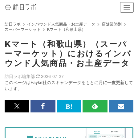
ナ
ビ
ゲ
訪日ラボ
インバウンド人気商品・お土産データ
店舗業態別
ー
スーパーマーケット
Kマート（和歌山県）
シ
ョ
Kマート（和歌山県）（スーパ
ン
の
ーマーケット）におけるインバ
表
ウンド人気商品・お土産データ
示
を
切
訪日ラボ編集部
2026-07-27
り
このページはPayke社のスキャンデータをもとに
月に一度更新
して
替
います。
え
る
x<br>
Facebook<br>
は
RSS
メ
で
で
て
で
ル
記
記
な
記
マ