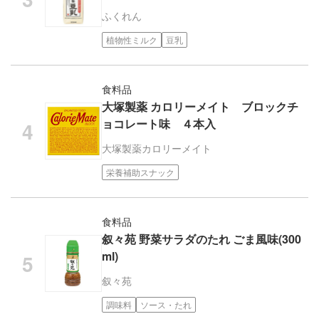
ふくれん
植物性ミルク
豆乳
食料品
大塚製薬 カロリーメイト ブロックチ
ョコレート味 ４本入
大塚製薬
カロリーメイト
栄養補助スナック
食料品
叙々苑 野菜サラダのたれ ごま風味(300
ml)
叙々苑
調味料
ソース・たれ