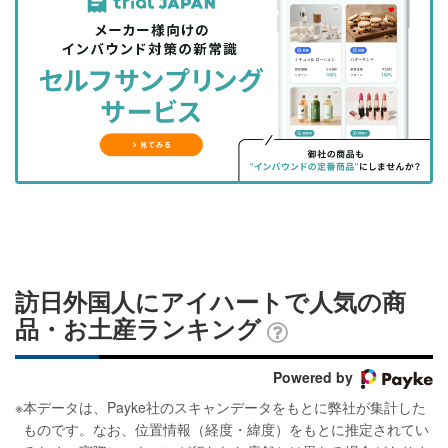
事
事
ブ
事
ガ
を
を
ッ
を
登
シ
シ
ク
購
録
ェ
ェ
マ
読
す
ア
ア
ー
す
る
す
す
ク
る
る
る
に
追
加
訪日外国人にアイハートで人気の商
品・お土産ランキング
Powered by
※
本データは、Payke社のスキャンデータをもとに弊社が集計した
ものです。なお、位置情報（経度・緯度）をもとに推定されてい