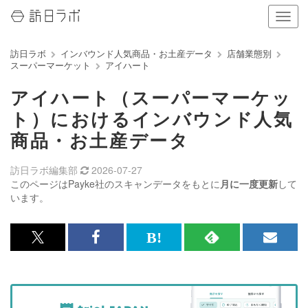
ナ
ビ
ゲ
訪日ラボ
インバウンド人気商品・お土産データ
店舗業態別
ー
スーパーマーケット
アイハート
シ
ョ
アイハート（スーパーマーケッ
ン
の
ト）におけるインバウンド人気
表
商品・お土産データ
示
を
切
訪日ラボ編集部
2026-07-27
り
このページはPayke社のスキャンデータをもとに
月に一度更新
して
替
います。
え
る
x<br>
Facebook<br>
は
RSS
メ
で
で
て
で
ル
記
記
な
記
マ