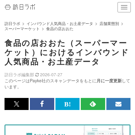
ナ
ビ
ゲ
訪日ラボ
インバウンド人気商品・お土産データ
店舗業態別
ー
スーパーマーケット
食品の店おおた
シ
ョ
食品の店おおた（スーパーマー
ン
の
ケット）におけるインバウンド
表
人気商品・お土産データ
示
を
切
訪日ラボ編集部
2026-07-27
り
このページはPayke社のスキャンデータをもとに
月に一度更新
して
替
います。
え
る
x<br>
Facebook<br>
は
RSS
メ
で
で
て
で
ル
記
記
な
記
マ