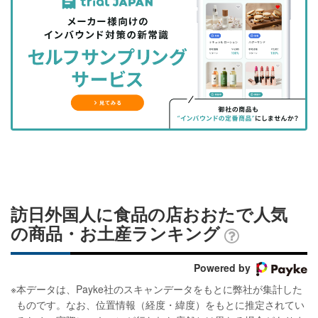
事
事
ブ
事
ガ
を
を
ッ
を
登
シ
シ
ク
購
録
ェ
ェ
マ
読
す
ア
ア
ー
す
る
す
す
ク
る
る
る
に
追
加
訪日外国人に食品の店おおたで人気
の商品・お土産ランキング
Powered by
※
本データは、Payke社のスキャンデータをもとに弊社が集計した
ものです。なお、位置情報（経度・緯度）をもとに推定されてい