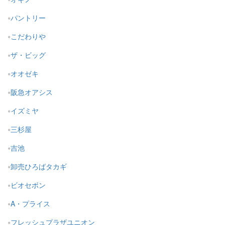
パントリー
こだわりや
ザ・ビッグ
オオゼキ
阪急オアシス
イズミヤ
三杉屋
吉池
卸売ひろばタカギ
ビオセボン
A・プライス
フレッシュプラザユニオン