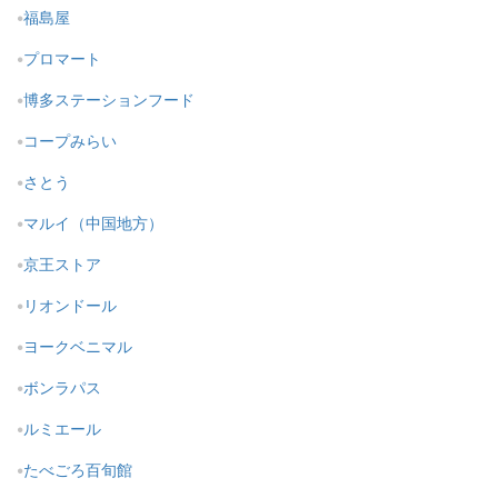
福島屋
プロマート
博多ステーションフード
コープみらい
さとう
マルイ（中国地方）
京王ストア
リオンドール
ヨークベニマル
ボンラパス
ルミエール
たべごろ百旬館