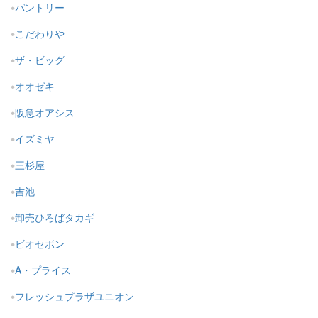
パントリー
こだわりや
ザ・ビッグ
オオゼキ
阪急オアシス
イズミヤ
三杉屋
吉池
卸売ひろばタカギ
ビオセボン
A・プライス
フレッシュプラザユニオン