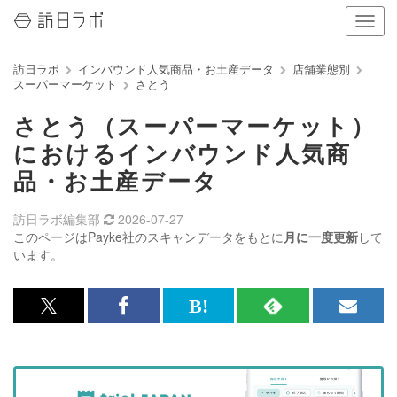
ナ
ビ
ゲ
訪日ラボ
インバウンド人気商品・お土産データ
店舗業態別
ー
スーパーマーケット
さとう
シ
ョ
さとう（スーパーマーケット）
ン
の
におけるインバウンド人気商
表
品・お土産データ
示
を
切
訪日ラボ編集部
2026-07-27
り
このページはPayke社のスキャンデータをもとに
月に一度更新
して
替
います。
え
る
x<br>
Facebook<br>
は
RSS
メ
で
で
て
で
ル
記
記
な
記
マ