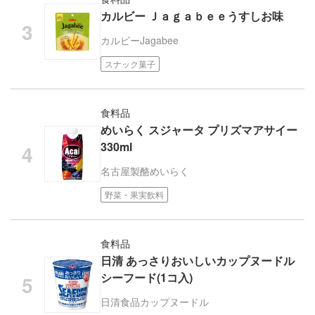
カルビー Ｊａｇａｂｅｅうすしお味
カルビー
Jagabee
スナック菓子
食料品
めいらく スジャータ プリズマアサイー
330ml
名古屋製酪
めいらく
野菜・果実飲料
食料品
日清 あっさりおいしいカップヌードル
シーフード(1コ入)
日清食品
カップヌードル