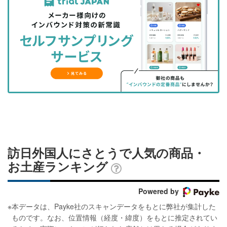
事
事
ブ
事
ガ
を
を
ッ
を
登
シ
シ
ク
購
録
ェ
ェ
マ
読
す
ア
ア
ー
す
る
す
す
ク
る
る
る
に
追
加
訪日外国人にさとうで人気の商品・
お土産ランキング
Powered by
※
本データは、Payke社のスキャンデータをもとに弊社が集計した
ものです。なお、位置情報（経度・緯度）をもとに推定されてい