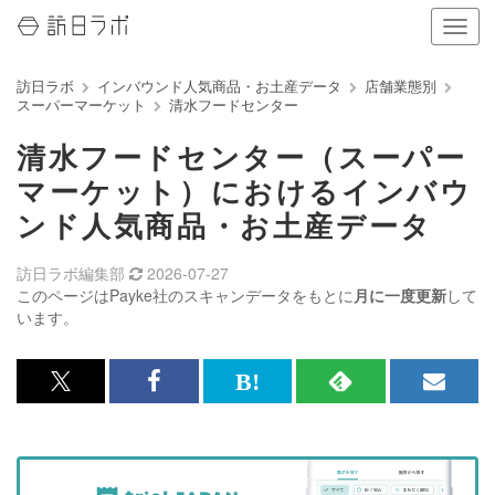
ナ
ビ
ゲ
訪日ラボ
インバウンド人気商品・お土産データ
店舗業態別
ー
スーパーマーケット
清水フードセンター
シ
ョ
清水フードセンター（スーパー
ン
の
マーケット）におけるインバウ
表
ンド人気商品・お土産データ
示
を
切
訪日ラボ編集部
2026-07-27
り
このページはPayke社のスキャンデータをもとに
月に一度更新
して
替
います。
え
る
x<br>
Facebook<br>
は
RSS
メ
で
で
て
で
ル
記
記
な
記
マ