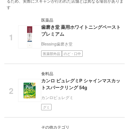
るため、実際にスキャンが行われた店舗とは異なる場合がありま
す
医薬品
歯磨き堂 薬用ホワイトニングペースト
プレミアム
Blessing
歯磨き堂
医薬部外品
のど・口中
食料品
カンロ ピュレグミP シャインマスカッ
トスパークリング 54g
カンロ
ピュレグミ
グミ
その他カテゴリ