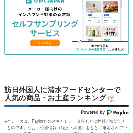
事
事
ブ
事
ガ
を
を
ッ
を
登
シ
シ
ク
購
録
ェ
ェ
マ
読
す
ア
ア
ー
す
る
す
す
ク
る
る
る
に
追
加
訪日外国人に清水フードセンターで
人気の商品・お土産ランキング
Powered by
※
本データは、Payke社のスキャンデータをもとに弊社が集計した
ものです。なお、位置情報（経度・緯度）をもとに推定されてい